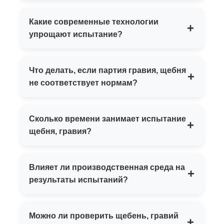
Без испытаний щебень, гравий
Какие современные технологии
+
использовать не рекомендуется. Без
упрощают испытание?
определения основных характеристик
материалов не возможно их
Использование современного
дальнейшее использование и
Что делать, если партия гравия, щебня
+
автоматизированного оборудования.
применение в строительстве.
не соответствует нормам?
Провести повторные испытания,
Сколько времени занимает испытание
+
обратиться к поставщику продукции.
щебня, гравия?
Согласно требованиям нормативных
Влияет ли производственная среда на
+
документов, от 2-х дней до 1 года в
результаты испытаний?
зависимости от вида испытаний.
Да, влияет. Требуемые температура и
Можно ли проверить щебень, гравий
+
влажность воздуха при проведении