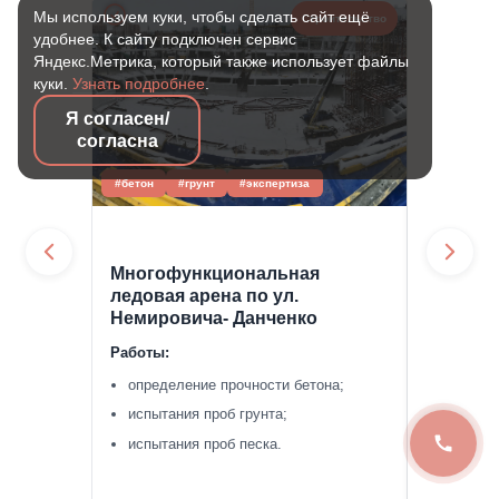
Мы используем куки, чтобы сделать сайт ещё
Строительство
удобнее. К сайту подключен сервис
Яндекс.Метрика, который также использует файлы
куки.
Узнать подробнее
.
Я согласен/
согласна
#бетон
#грунт
#экспертиза
#кирпич
Многофункциональная
Жилые д
ледовая арена по ул.
Черныше
Немировича- Данченко
Новоси
Работы:
Работы:
определение прочности бетона;
испытан
испытания проб грунта;
испытан
испытания проб песка.
прочнос