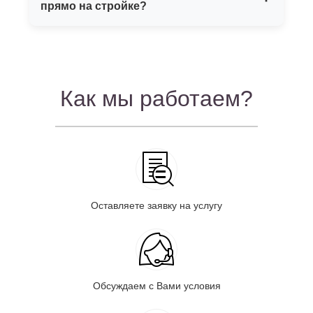
прямо на стройке?
испытаний регламентируются
нормативными документами на
Можно проводить отдельные виды
проведение испытаний.
испытаний на стройке при наличии
соответствующего оборудования и
Как мы работаем?
соблюдении всех требований
нормативных документов.
Оставляете заявку на услугу
Обсуждаем с Вами условия